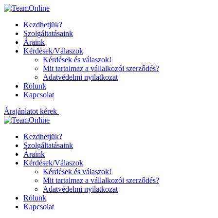
Kezdhetjük?
Szolgáltatásaink
Áraink
Kérdések/Válaszok
Kérdések és válaszok!
Mit tartalmaz a vállalkozói szerződés?
Adatvédelmi nyilatkozat
Rólunk
Kapcsolat
Árajánlatot kérek
Kezdhetjük?
Szolgáltatásaink
Áraink
Kérdések/Válaszok
Kérdések és válaszok!
Mit tartalmaz a vállalkozói szerződés?
Adatvédelmi nyilatkozat
Rólunk
Kapcsolat