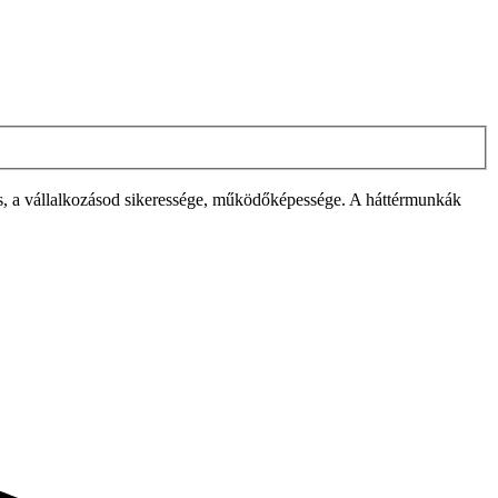
özös, a vállalkozásod sikeressége, működőképessége. A háttérmunkák