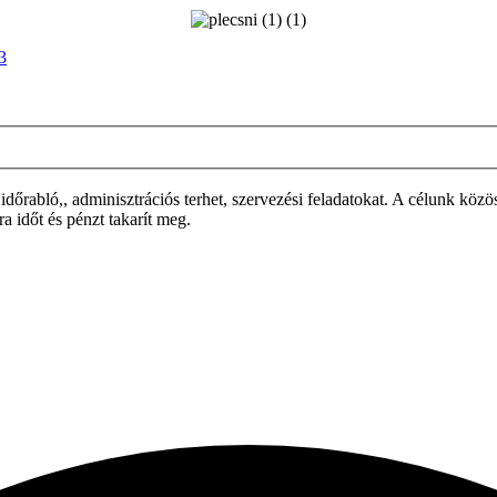
3
,,időrabló,, adminisztrációs terhet, szervezési feladatokat. A célunk k
a időt és pénzt takarít meg.