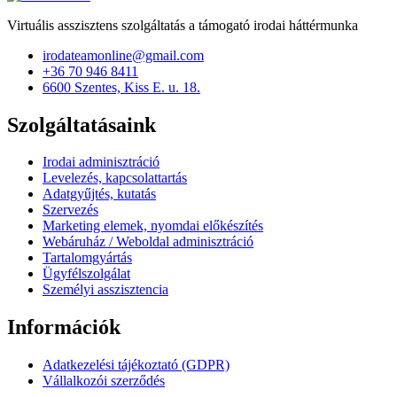
Virtuális asszisztens szolgáltatás a támogató irodai háttérmunka
irodateamonline@gmail.com
+36 70 946 8411
6600 Szentes, Kiss E. u. 18.
Szolgáltatásaink
Irodai adminisztráció
Levelezés, kapcsolattartás
Adatgyűjtés, kutatás
Szervezés
Marketing elemek, nyomdai előkészítés
Webáruház / Weboldal adminisztráció
Tartalomgyártás
Ügyfélszolgálat
Személyi asszisztencia
Információk
Adatkezelési tájékoztató (GDPR)
Vállalkozói szerződés