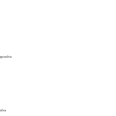
apcsolva
olva