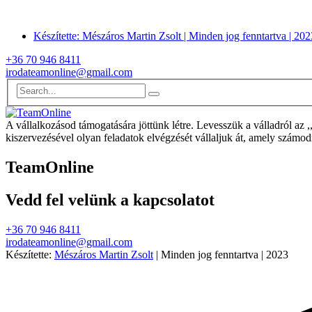
Készítette: Mészáros Martin Zsolt | Minden jog fenntartva | 202
+36 70 946 8411
irodateamonline@gmail.com
A vállalkozásod támogatására jöttünk létre. Levesszük a válladról az 
kiszervezésével olyan feladatok elvégzését vállaljuk át, amely számodr
TeamOnline
Vedd fel velünk a kapcsolatot
+36 70 946 8411
irodateamonline@gmail.com
Készítette:
Mészáros Martin Zsolt
| Minden jog fenntartva | 2023