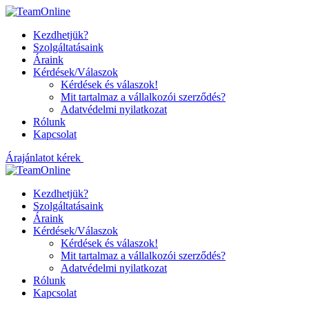
Kezdhetjük?
Szolgáltatásaink
Áraink
Kérdések/Válaszok
Kérdések és válaszok!
Mit tartalmaz a vállalkozói szerződés?
Adatvédelmi nyilatkozat
Rólunk
Kapcsolat
Árajánlatot kérek
Kezdhetjük?
Szolgáltatásaink
Áraink
Kérdések/Válaszok
Kérdések és válaszok!
Mit tartalmaz a vállalkozói szerződés?
Adatvédelmi nyilatkozat
Rólunk
Kapcsolat