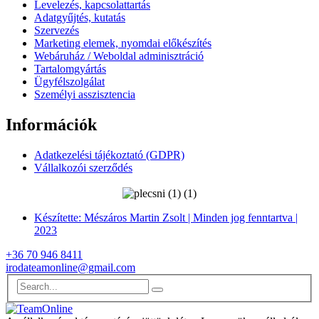
Levelezés, kapcsolattartás
Adatgyűjtés, kutatás
Szervezés
Marketing elemek, nyomdai előkészítés
Webáruház / Weboldal adminisztráció
Tartalomgyártás
Ügyfélszolgálat
Személyi asszisztencia
Információk
Adatkezelési tájékoztató (GDPR)
Vállalkozói szerződés
Készítette: Mészáros Martin Zsolt | Minden jog fenntartva |
2023
+36 70 946 8411
irodateamonline@gmail.com