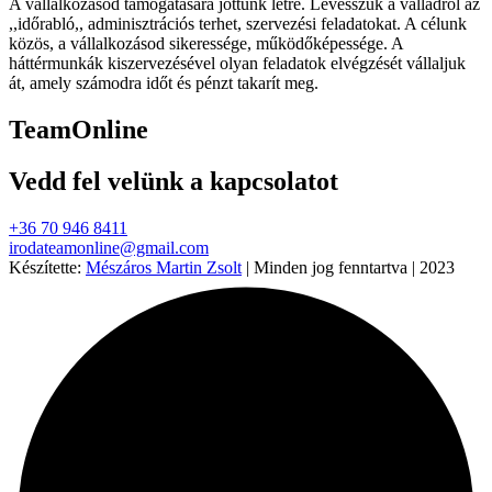
A vállalkozásod támogatására jöttünk létre. Levesszük a válladról az
,,időrabló,, adminisztrációs terhet, szervezési feladatokat. A célunk
közös, a vállalkozásod sikeressége, működőképessége. A
háttérmunkák kiszervezésével olyan feladatok elvégzését vállaljuk
át, amely számodra időt és pénzt takarít meg.
TeamOnline
Vedd fel velünk a kapcsolatot
+36 70 946 8411
irodateamonline@gmail.com
Készítette:
Mészáros Martin Zsolt
| Minden jog fenntartva | 2023