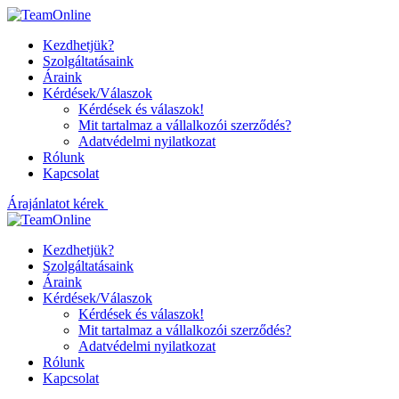
Kezdhetjük?
Szolgáltatásaink
Áraink
Kérdések/Válaszok
Kérdések és válaszok!
Mit tartalmaz a vállalkozói szerződés?
Adatvédelmi nyilatkozat
Rólunk
Kapcsolat
Árajánlatot kérek
Kezdhetjük?
Szolgáltatásaink
Áraink
Kérdések/Válaszok
Kérdések és válaszok!
Mit tartalmaz a vállalkozói szerződés?
Adatvédelmi nyilatkozat
Rólunk
Kapcsolat