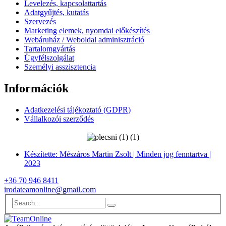
Levelezés, kapcsolattartás
Adatgyűjtés, kutatás
Szervezés
Marketing elemek, nyomdai előkészítés
Webáruház / Weboldal adminisztráció
Tartalomgyártás
Ügyfélszolgálat
Személyi asszisztencia
Információk
Adatkezelési tájékoztató (GDPR)
Vállalkozói szerződés
Készítette: Mészáros Martin Zsolt | Minden jog fenntartva |
2023
+36 70 946 8411
irodateamonline@gmail.com